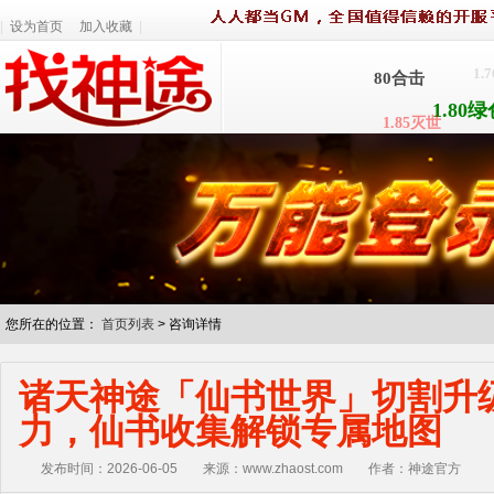
1.80金币
|
设为首页
加入收藏
|
1.70复古
1
80合击
1.80绿
1.85灭世
1.
1.76原始
1
1.80合
1.
您所在的位置：
首页列表
>
咨询详情
诸天神途「仙书世界」切割升
力，仙书收集解锁专属地图
发布时间：2026-06-05
来源：www.zhaost.com
作者：神途官方