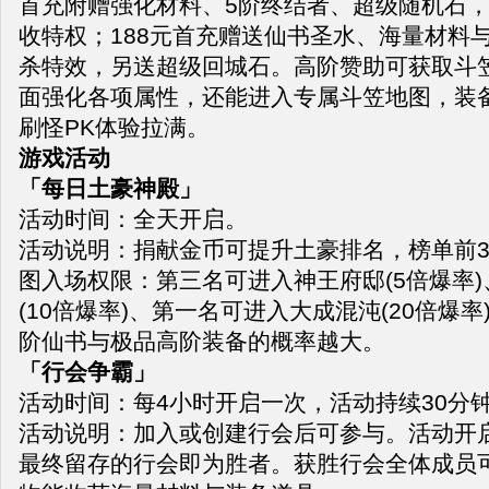
首充附赠强化材料、5阶终结者、超级随机石
收特权；188元首充赠送仙书圣水、海量材料
杀特效，另送超级回城石。高阶赞助可获取斗
面强化各项属性，还能进入专属斗笠地图，装
刷怪PK体验拉满。
游戏活动
「每日土豪神殿」
活动时间：全天开启。
活动说明：捐献金币可提升土豪排名，榜单前
图入场权限：第三名可进入神王府邸(5倍爆率
(10倍爆率)、第一名可进入大成混沌(20倍爆
阶仙书与极品高阶装备的概率越大。
「行会争霸」
活动时间：每4小时开启一次，活动持续30分
活动说明：加入或创建行会后可参与。活动开
最终留存的行会即为胜者。获胜行会全体成员