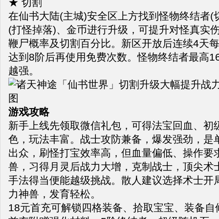
★ 切割
在仙书大陆(主城)安全区上方找到怪物终结者(
(打怪掉落)、金币进行升级，可提升对怪真实
鞭尸概率及切割百分比。新区开放后连续4天每
达到8阶后再使用免费次数。怪物终结者最高1
越强。
游戏攻略
新手上线先领取微信礼包，可得法宝回血、初
色，玩法丰富。战士攻防兼备，爆发强劲，是
出众，刷怪打宝效率高，但血量偏低、操作要
兽，习得月灵后战力大增，克制战士，顶尖术
手法得当便能越级挑战。散人建议选择术士开
力神兽，发育轻松。
18元首充可解锁四格装备、拾取宝宝、装备自